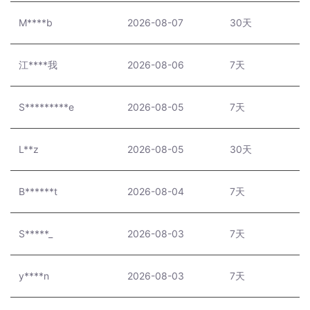
M****b
2026-08-07
30天
江****我
2026-08-06
7天
S*********e
2026-08-05
7天
L**z
2026-08-05
30天
B******t
2026-08-04
7天
S*****_
2026-08-03
7天
y****n
2026-08-03
7天