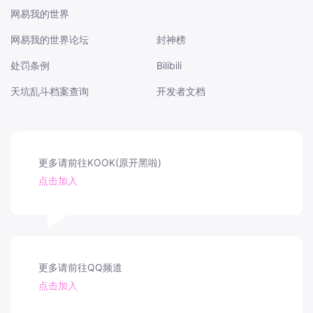
网易我的世界
网易我的世界论坛
封神榜
处罚条例
Bilibili
天坑乱斗档案查询
开发者文档
更多请前往KOOK(原开黑啦)
点击加入
更多请前往QQ频道
点击加入